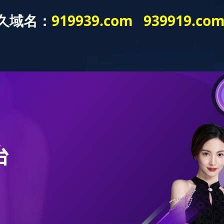
专栏
市场分析
食盐标志
技术
协会活动
盐业文化
食盐定点企业信用等级评价结果的公示（20